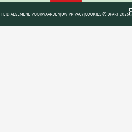
|
|
|
|
KHEID
ALGEMENE VOORWAARDEN
UW PRIVACY
COOKIES
BPART 2026