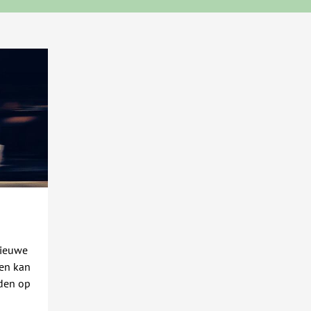
nieuwe
ien kan
rden op