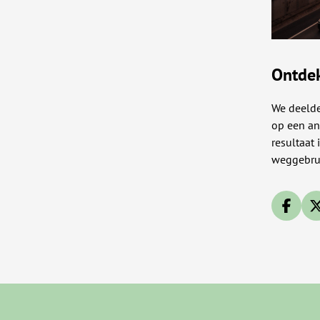
Ontdek
We deelde
op een an
resultaat
weggebrui
Deel