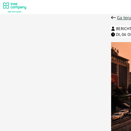
Ga ter
BERICHT
DI, 06 