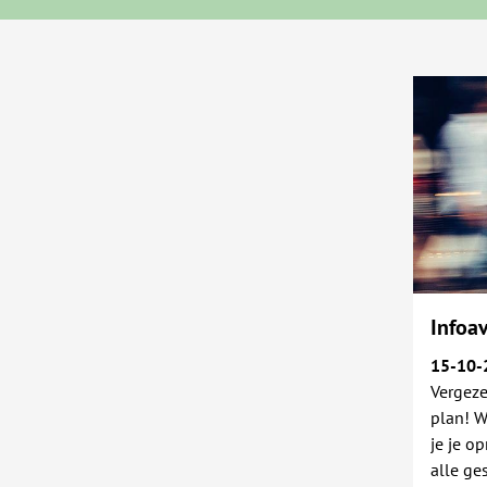
Infoa
15-10-
Vergeze
plan! W
je je o
alle ge