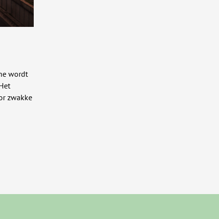
ne wordt
Het
oor zwakke