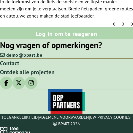
In de toekomst zou de fiets de snelste en veiligste manier
moeten zijn om je te verplaatsen. Brede fietspaden, groene routes
en autoluwe zones maken de stad leefbaarder.
0
0
0
Log in om te reageren
Nog vragen of opmerkingen?
demo@bpart.be
Contact
Ontdek alle projecten
Deel op facebook
Deel op X
Deel op Instagram
|
|
|
|
TOEGANKELIJKHEID
ALGEMENE VOORWAARDEN
UW PRIVACY
COOKIES
BPART 2026