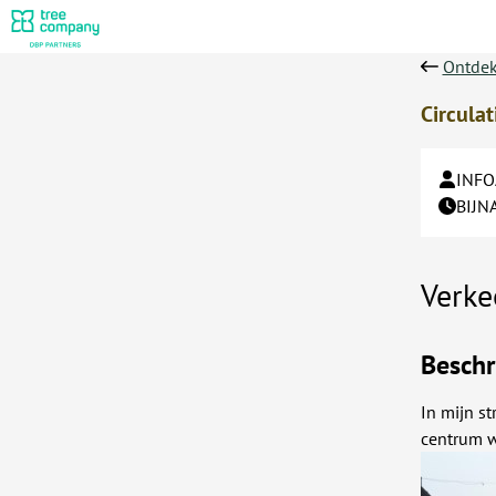
Ontdek
Circulat
INFO
BIJN
Verke
Beschr
In mijn st
centrum wo