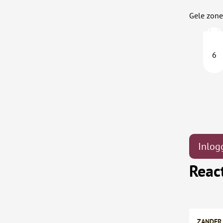
Gele zone
6
Inlog
Reac
ZANDER 