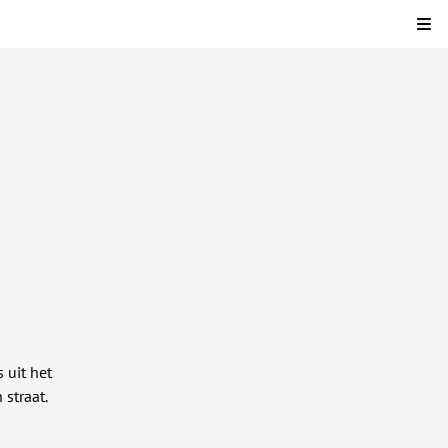
Kli
 uit het
 straat.