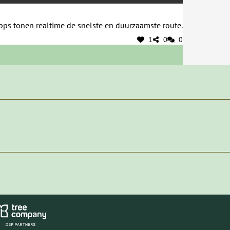
pps tonen realtime de snelste en duurzaamste route.
1
0
0