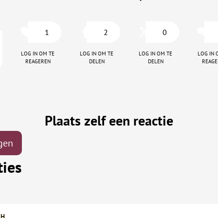
1
2
0
Log in om te
Log in om te
Log in om te
Log in 
reageren
delen
delen
reage
Plaats zelf een reactie
gen
ties
H.