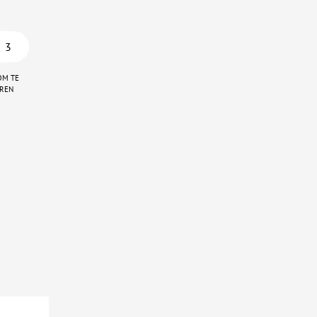
3
om te
ren