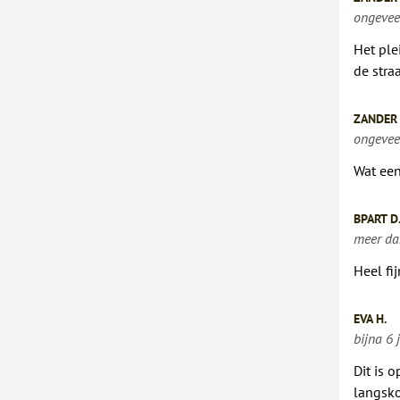
ongevee
Het ple
de stra
ZANDER 
ongevee
Wat een
BPART D
meer da
Heel fij
EVA H.
bijna 6 
Dit is 
langsko