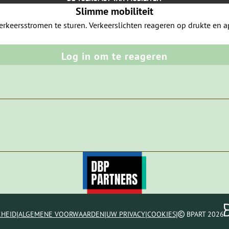
Slimme mobiliteit
rkeersstromen te sturen. Verkeerslichten reageren op drukte en a
Log in om te reageren
|
|
|
|
KHEID
ALGEMENE VOORWAARDEN
UW PRIVACY
COOKIES
BPART 2026