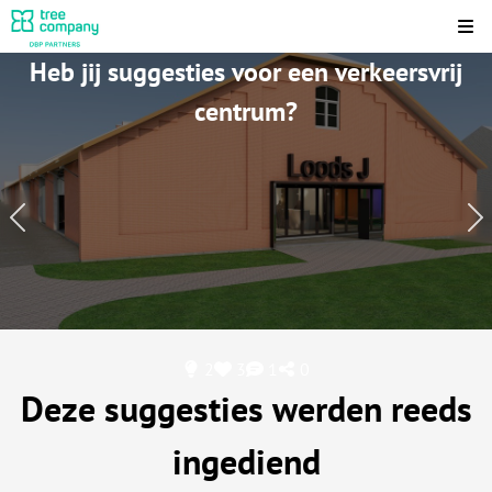
Kli
Heb jij suggesties voor een verkeersvrij
centrum?
2
3
1
0
Deze suggesties werden reeds
ingediend